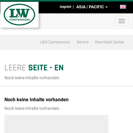
Skip
ASIA / PACIFIC
EN
Imprint
Head-
to
main
and
Toggl
content
Footmenu
navig
(Asia)
L&W Compressors
Service
Download Center
LEERE
SEITE - EN
Noch keine Inhalte vorhanden.
Noch keine Inhalte vorhanden
Noch keine Inhalte vorhanden.